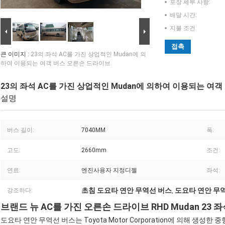
포장 세부 사항:
배달 시간:
지불 조건:
접촉
큰 이미지 :
23의 좌석 AC를 가진 상업적인 Mudan에 의
하여 이용되는 여객 버스 오른손 드라이브
23의 좌석 AC를 가진 상업적인 Mudan에 의하여 이용되는 여
설명
버스 길이:
7040MM
폭:
고도:
2660mm
조건:
연료:
엔진사용자 지정디젤
좌석:
초침 도요타 연안 무역선 버스
도요타 연안 무
강조하다:
,
브랜드 뉴 AC를 가진 오른손 드라이브 RHD Mudan 23
도요타 연안 무역선 버스는 Toyota Motor Corporation에 의해 생성한