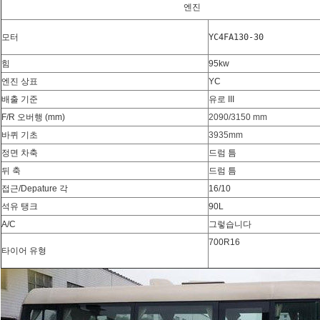
엔진
모터
힘
95kw
엔진 상표
YC
배출 기준
유로 III
F/R 오버행 (mm)
2090/3150 mm
바퀴 기초
3935mm
정면 차축
드럼 틈
뒤 축
드럼 틈
접근/Depature 각
16/10
석유 탱크
90L
A/C
그렇습니다
700R16
타이어 유형