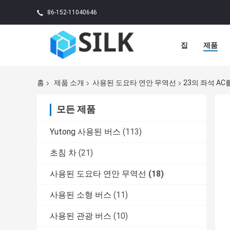
86-152-11040646
집
제품
홈
제품 소개
사용된 도요타 연안 무역선
23의 좌석 A
모든 제품
Yutong 사용된 버스
(113)
초침 차
(21)
사용된 도요타 연안 무역선
(18)
사용된 소형 버스
(11)
사용된 관광 버스
(10)