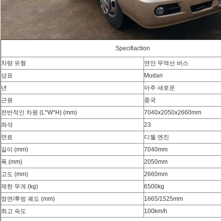
Specifiaction
차량 유형
연안 무역선 버스
상표
Mudan
년
아주 새로운
근원
중국
전반적인 차원 (L*W*H) (mm)
7040x2050x2660mm
좌석
23
연료
디젤 엔진
길이 (mm)
7040mm
폭 (mm)
2050mm
고도 (mm)
2660mm
제한 무게 (kg)
6500kg
정면/후방 궤도 (mm)
1665/1525mm
최고 속도
100km/h