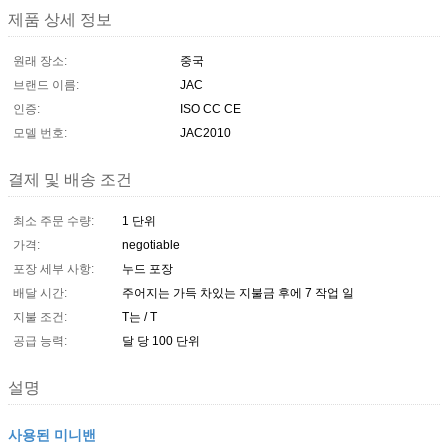
제품 상세 정보
원래 장소:
중국
브랜드 이름:
JAC
인증:
ISO CC CE
모델 번호:
JAC2010
결제 및 배송 조건
최소 주문 수량:
1 단위
가격:
negotiable
포장 세부 사항:
누드 포장
배달 시간:
주어지는 가득 차있는 지불금 후에 7 작업 일
지불 조건:
T는 / T
공급 능력:
달 당 100 단위
설명
사용된 미니밴