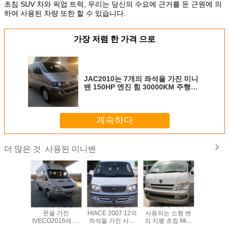
초침 SUV 차와 픽업 트럭, 우리는 당신의 수요에 근거를 둔 근원에 의
하여 사용된 차량 또한 할 수 있습니다.
가장 저렴 한 가격 으로
JAC2010는 7개의 좌석을 가진 미니
밴 150HP 엔진 힘 30000KM 주행거
리를 사용했습니다
계속하다
사용된 미니밴
더 많은 것
17의 좌석 2개의
118HP 도요타
JINBEI에 의하여
17의 좌석
문을 가진
HIACE 2007 12의
사용되는 소형 밴
문을 
IVECO2016에 의
좌석을 가진 사용
의 지붕 초침 Mini
IVECO20
하여 이용되는 미
된 미니밴
높은 밴 With 18 좌
하여 이용