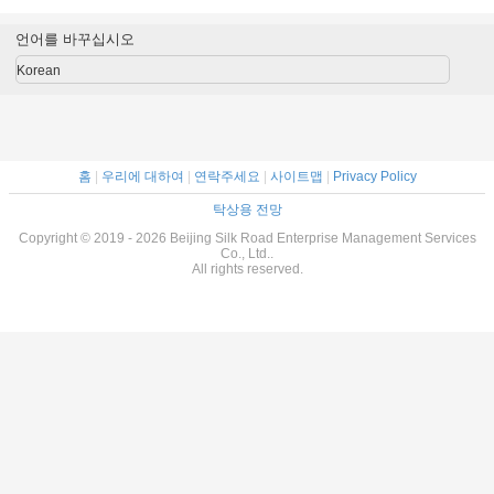
니밴 가솔린 연료
80000KM 주행거
석
니밴 가솔
유형
리
유
언어를 바꾸십시오
5.99m*2m*2.74m
5.99m*2m
Korean
홈
|
우리에 대하여
|
연락주세요
|
사이트맵
|
Privacy Policy
탁상용 전망
Copyright © 2019 - 2026 Beijing Silk Road Enterprise Management Services
Co., Ltd..
All rights reserved.