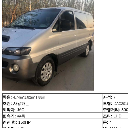
차원:
좌석:
4.74m*1.82m*1.88m
7
조건:
사용하는
모형:
JAC201
제작자
: JAC
주행거리:
30
변속기:
수동
조타:
LHD
엔진 힘:
150HP
문:
4